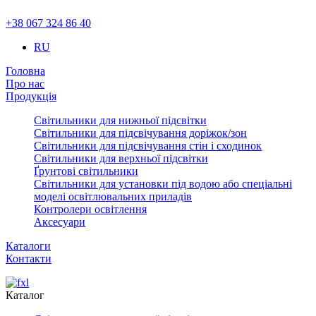
+38 067 324 86 40
RU
Головна
Про нас
Продукція
Світильники для нижньої підсвітки
Світильники для підсвічування доріжок/зон
Світильники для підсвічування стін і сходинок
Світильники для верхньої підсвітки
Ґрунтові світильники
Світильники для установки під водою або спеціальні
моделі освітлювальних приладів
Контролери освітлення
Аксесуари
Каталоги
Контакти
Каталог